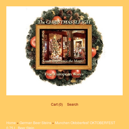
Cart (0)‎
Search
Home
»
German Beer Steins
»
Munchen Oktoberfest' OKTOBERFEST
0,75 L. Beer Stein